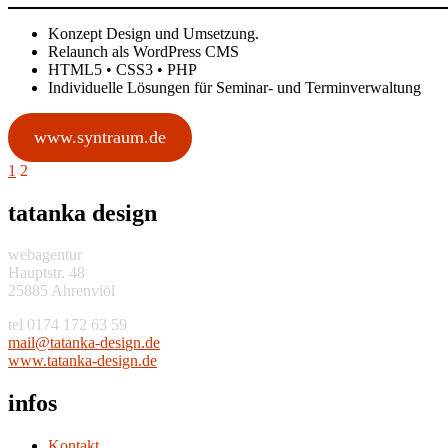
Konzept Design und Umsetzung.
Relaunch als WordPress CMS
HTML5 • CSS3 • PHP
Individuelle Lösungen für Seminar- und Terminverwaltung
www.syntraum.de
Seitennummerierung
1
2
der
tatanka design
Beiträge
webagentur
Hauptstr. 48
25885 Ahrenviöl
tel 0174 172 63 59
am
at@li
aknat
ised-
ed.ng
www.tatanka-design.de
infos
Kontakt