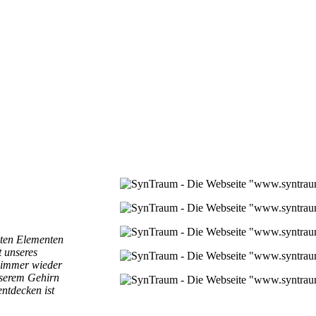
sten Elementen
t unseres
d immer wieder
nserem Gehirn
ntdecken ist