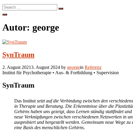
Search
Search
for:
Open
Search
Autor:
george
SynTraum
2. August 2021
3. August 2024
by
george
in
Referenz
Institut für Psychotherapie • Aus- & Fortbildung • Supervision
SynTraum
Das Institut
setzt auf die Verbindung zwischen den verschieden
in Therapie und Beratung. Die Erkenntnisse über die Plastizitä
Gehirns haben uns gezeigt, dass Lernen ständig stattfindet un
neue Verknüpfungen zwischen verschiedenen Netzwerken in u
ausprobiert und hergestellt werden. Gemeinsam neue Wege zu e
eine Basis des menschlichen Gehirns.