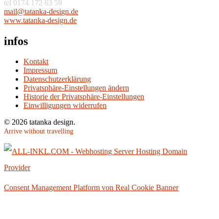
tel 0174 172 63 59
am
at@li
aknat
ised-
ed.ng
www.tatanka-design.de
infos
Kontakt
Impressum
Datenschutzerklärung
Privatsphäre-Einstellungen ändern
Historie der Privatsphäre-Einstellungen
Einwilligungen widerrufen
© 2026 tatanka design.
Arrive without travelling
Consent Management Platform von Real Cookie Banner