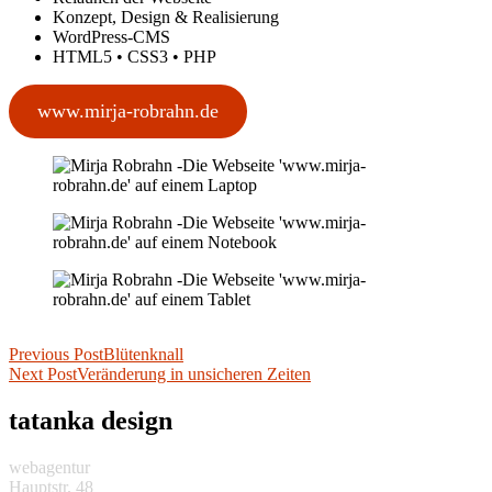
Konzept, Design & Realisierung
WordPress-CMS
HTML5 • CSS3 • PHP
www.mirja-robrahn.de
Beitragsnavigation
Previous Post
Blütenknall
Next Post
Veränderung in unsicheren Zeiten
tatanka design
webagentur
Hauptstr. 48